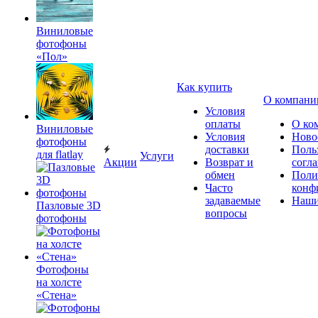
Виниловые
фотофоны
«Пол»
Как купить
О компани
Условия
оплаты
О ко
Виниловые
Условия
Ново
фотофоны
доставки
Поль
для flatlay
Услуги
Акции
Возврат и
согл
обмен
Поли
Часто
конф
задаваемые
Наши
Пазловые 3D
вопросы
фотофоны
Фотофоны
на холсте
«Стена»