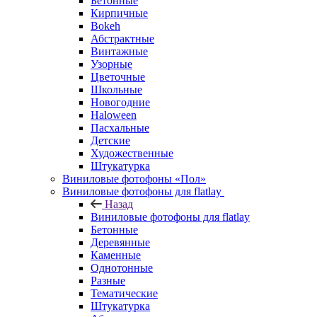
Бетонные
Кирпичные
Bokeh
Абстрактные
Винтажные
Узорные
Цветочные
Школьные
Новогодние
Haloween
Пасхальные
Детские
Художественные
Штукатурка
Виниловые фотофоны «Пол»
Виниловые фотофоны для flatlay
Назад
Виниловые фотофоны для flatlay
Бетонные
Деревянные
Каменные
Однотонные
Разные
Тематические
Штукатурка