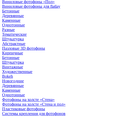
Виниловые фотофоны «Пол»
Виниловые фотофоны для flatlay
Бетонные
Деревянные
Каменные
Однотонные
Разные
Тематические
Штукатурка
Абстрактные
Пазловые 3D фотофоны
Кирпичные
Бетонные
Штукатурка
Винтажные
Художественные
Bokeh
Новогодние
Деревянные
Каменные
Однотонные
Фотофоны на холсте «Стена»
Фотофоны на холсте «Стена и пол»
Пластиковые фотофоны
Системы крепления для фотофонов