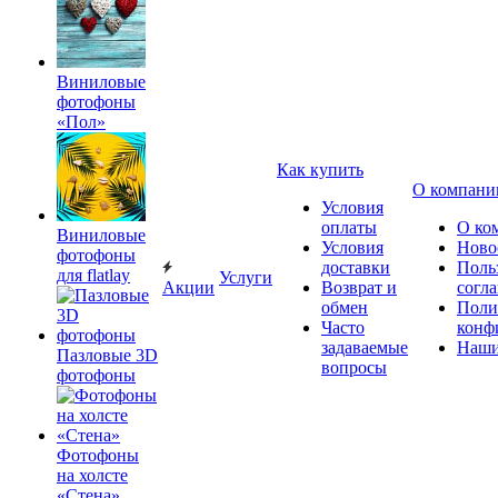
Виниловые
фотофоны
«Пол»
Как купить
О компани
Условия
оплаты
О ко
Виниловые
Условия
Ново
фотофоны
доставки
Поль
для flatlay
Услуги
Акции
Возврат и
согл
обмен
Поли
Часто
конф
задаваемые
Наши
Пазловые 3D
вопросы
фотофоны
Фотофоны
на холсте
«Стена»