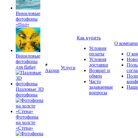
Виниловые
фотофоны
«Пол»
Как купить
О компани
Условия
оплаты
О ко
Виниловые
Условия
Ново
фотофоны
доставки
Поль
для flatlay
Услуги
Акции
Возврат и
согл
обмен
Поли
Часто
конф
задаваемые
Наши
Пазловые 3D
вопросы
фотофоны
Фотофоны
на холсте
«Стена»