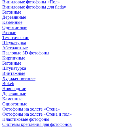
Виниловые фотофоны «Пол»
Виниловые фотофоны для flatlay
Бетонные
Деревянные
Каменные
Однотонные
Разные
Тематические
Штукатурка
Абстрактные
Пазловые 3D фотофоны
Кирпичные
Бетонные
Штукатурка
Винтажные
Художественные
Bokeh
Новогодние
Деревянные
Каменные
Однотонные
Фотофоны на холсте «Стена»
Фотофоны на холсте «Стена и пол»
Пластиковые фотофоны
Системы крепления для фотофонов