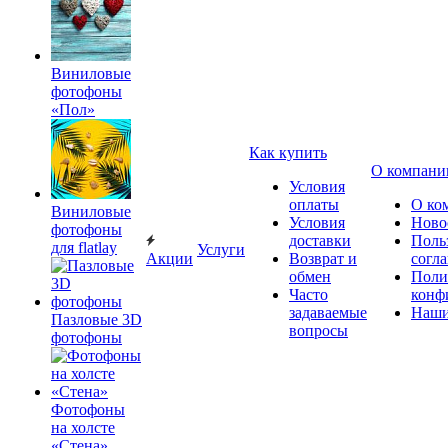
Виниловые
фотофоны
«Пол»
Как купить
О компани
Условия
оплаты
О ко
Виниловые
Условия
Ново
фотофоны
доставки
Поль
для flatlay
Услуги
Акции
Возврат и
согл
обмен
Поли
Часто
конф
задаваемые
Наши
Пазловые 3D
вопросы
фотофоны
Фотофоны
на холсте
«Стена»