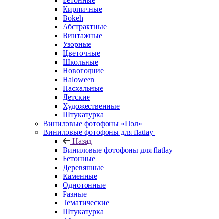
Бетонные
Кирпичные
Bokeh
Абстрактные
Винтажные
Узорные
Цветочные
Школьные
Новогодние
Haloween
Пасхальные
Детские
Художественные
Штукатурка
Виниловые фотофоны «Пол»
Виниловые фотофоны для flatlay
Назад
Виниловые фотофоны для flatlay
Бетонные
Деревянные
Каменные
Однотонные
Разные
Тематические
Штукатурка