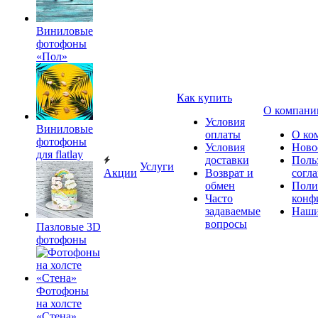
Виниловые
фотофоны
«Пол»
Как купить
О компани
Условия
Виниловые
оплаты
О ко
фотофоны
Условия
Ново
для flatlay
доставки
Поль
Услуги
Акции
Возврат и
согл
обмен
Поли
Часто
конф
задаваемые
Наши
вопросы
Пазловые 3D
фотофоны
Фотофоны
на холсте
«Стена»