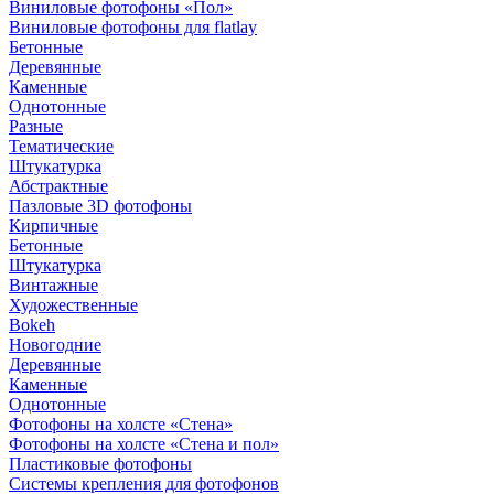
Виниловые фотофоны «Пол»
Виниловые фотофоны для flatlay
Бетонные
Деревянные
Каменные
Однотонные
Разные
Тематические
Штукатурка
Абстрактные
Пазловые 3D фотофоны
Кирпичные
Бетонные
Штукатурка
Винтажные
Художественные
Bokeh
Новогодние
Деревянные
Каменные
Однотонные
Фотофоны на холсте «Стена»
Фотофоны на холсте «Стена и пол»
Пластиковые фотофоны
Системы крепления для фотофонов