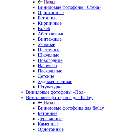
Назад
Виниловые фотофоны «Стена»
Однотонные
Бетонные
Кирпичные
Bokeh
Абстрактные
Винтажные
Узорные
Цветочные
Школьные
Новогодние
Haloween
Пасхальные
Детские
Художественные
Штукатурка
Виниловые фотофоны «Пол»
Виниловые фотофоны для flatlay
Назад
Виниловые фотофоны для flatlay
Бетонные
Деревянные
Каменные
Однотонные