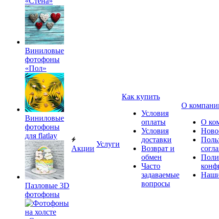
«Стена»
Виниловые
фотофоны
«Пол»
Как купить
О компани
Условия
Виниловые
оплаты
О ко
фотофоны
Условия
Ново
для flatlay
доставки
Поль
Услуги
Акции
Возврат и
согл
обмен
Поли
Часто
конф
задаваемые
Наши
вопросы
Пазловые 3D
фотофоны