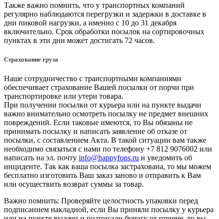
Также важно помнить, что у транспортных компаний
регулярно наблюдаются перегрузки и задержки в доставке в
дни пиковой нагрузки, а именно с 10 до 31 декабря
включительно. Срок обработки посылок на сортировочных
пунктах в эти дни может достигать 72 часов.
Страхование груза
Наше сотрудничество с транспортными компаниями
обеспечивает страхование Вашей посылки от порчи при
транспортировке или утери товара.
При получении посылки от курьера или на пункте выдачи
важно внимательно осмотреть посылку не предмет внешних
повреждений. Если таковые имеются, то Вы обязаны не
принимать посылку и написать заявление об отказе от
посылки, с составлением Акта. В такой ситуации вам также
необходимо связаться с нами по телефону +7 812 9076002 или
написать на эл. почту
info@happyfons.ru
и уведомить об
инциденте. Так как ваша посылка застрахована, то мы можем
бесплатно изготовить Ваш заказ заново и отправить к Вам
или осуществить возврат суммы за товар.
Важно помнить: Проверяйте целостность упаковки перед
подписанием накладной, если Вы приняли посылку у курьера
или на пункте выдачи и подписали бумагу от приеме, то вы