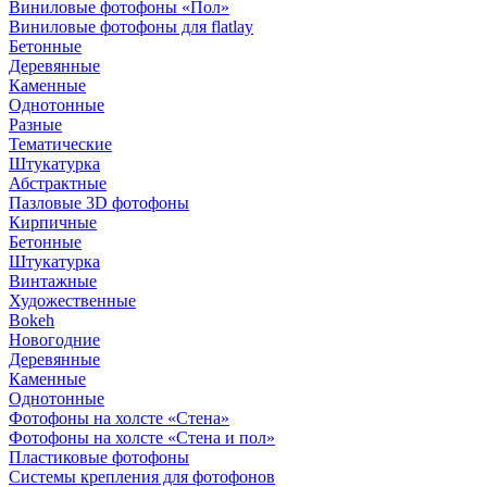
Виниловые фотофоны «Пол»
Виниловые фотофоны для flatlay
Бетонные
Деревянные
Каменные
Однотонные
Разные
Тематические
Штукатурка
Абстрактные
Пазловые 3D фотофоны
Кирпичные
Бетонные
Штукатурка
Винтажные
Художественные
Bokeh
Новогодние
Деревянные
Каменные
Однотонные
Фотофоны на холсте «Стена»
Фотофоны на холсте «Стена и пол»
Пластиковые фотофоны
Системы крепления для фотофонов