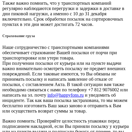
Также важно помнить, что у транспортных компаний
регулярно наблюдаются перегрузки и задержки в доставке в
дни пиковой нагрузки, а именно с 10 до 31 декабря
включительно. Срок обработки посылок на сортировочных
пунктах в эти дни может достигать 72 часов.
Страхование груза
Наше сотрудничество с транспортными компаниями
обеспечивает страхование Вашей посылки от порчи при
транспортировке или утери товара.
При получении посылки от курьера или на пункте выдачи
важно внимательно осмотреть посылку не предмет внешних
повреждений. Если таковые имеются, то Вы обязаны не
принимать посылку и написать заявление об отказе от
посылки, с составлением Акта. В такой ситуации вам также
необходимо связаться с нами по телефону +7 812 9076002 или
написать на эл. почту
info@happyfons.ru
и уведомить об
инциденте. Так как ваша посылка застрахована, то мы можем
бесплатно изготовить Ваш заказ заново и отправить к Вам
или осуществить возврат суммы за товар.
Важно помнить: Проверяйте целостность упаковки перед
подписанием накладной, если Вы приняли посылку у курьера
или на пункте выдачи и подписали бумагу от приеме, то вы