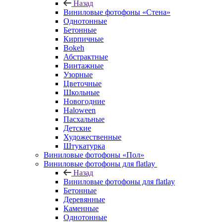
Назад
Виниловые фотофоны «Стена»
Однотонные
Бетонные
Кирпичные
Bokeh
Абстрактные
Винтажные
Узорные
Цветочные
Школьные
Новогодние
Haloween
Пасхальные
Детские
Художественные
Штукатурка
Виниловые фотофоны «Пол»
Виниловые фотофоны для flatlay
Назад
Виниловые фотофоны для flatlay
Бетонные
Деревянные
Каменные
Однотонные