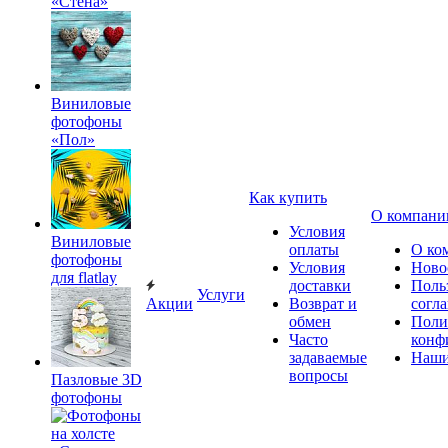
«Стена»
Виниловые
фотофоны
«Пол»
Как купить
О компани
Условия
Виниловые
оплаты
О ко
фотофоны
Условия
Ново
для flatlay
доставки
Поль
Услуги
Акции
Возврат и
согл
обмен
Поли
Часто
конф
задаваемые
Наши
вопросы
Пазловые 3D
фотофоны