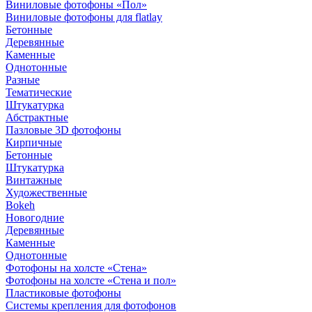
Виниловые фотофоны «Пол»
Виниловые фотофоны для flatlay
Бетонные
Деревянные
Каменные
Однотонные
Разные
Тематические
Штукатурка
Абстрактные
Пазловые 3D фотофоны
Кирпичные
Бетонные
Штукатурка
Винтажные
Художественные
Bokeh
Новогодние
Деревянные
Каменные
Однотонные
Фотофоны на холсте «Стена»
Фотофоны на холсте «Стена и пол»
Пластиковые фотофоны
Системы крепления для фотофонов