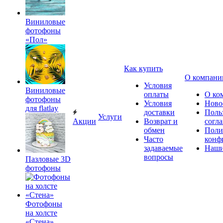
Виниловые
фотофоны
«Пол»
Как купить
О компани
Условия
Виниловые
оплаты
О ко
фотофоны
Условия
Ново
для flatlay
доставки
Поль
Услуги
Акции
Возврат и
согл
обмен
Поли
Часто
конф
задаваемые
Наши
вопросы
Пазловые 3D
фотофоны
Фотофоны
на холсте
«Стена»