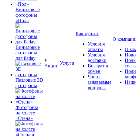
Виниловые
фотофоны
«Пол»
Как купить
О компани
Условия
Виниловые
оплаты
О ко
фотофоны
Условия
Ново
для flatlay
доставки
Поль
Услуги
Акции
Возврат и
согл
обмен
Поли
Часто
конф
Пазловые 3D
задаваемые
Наши
фотофоны
вопросы
Фотофоны
на холсте
«Стена»