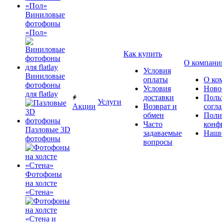
Виниловые
фотофоны
«Пол»
Как купить
О компани
Условия
Виниловые
оплаты
О ко
фотофоны
Условия
Ново
для flatlay
доставки
Поль
Услуги
Акции
Возврат и
согл
обмен
Поли
Часто
конф
Пазловые 3D
задаваемые
Наши
фотофоны
вопросы
Фотофоны
на холсте
«Стена»