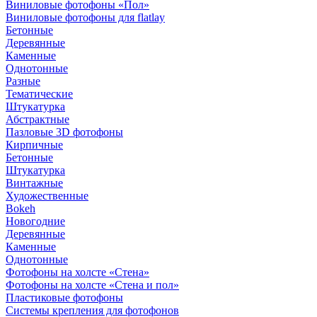
Виниловые фотофоны «Пол»
Виниловые фотофоны для flatlay
Бетонные
Деревянные
Каменные
Однотонные
Разные
Тематические
Штукатурка
Абстрактные
Пазловые 3D фотофоны
Кирпичные
Бетонные
Штукатурка
Винтажные
Художественные
Bokeh
Новогодние
Деревянные
Каменные
Однотонные
Фотофоны на холсте «Стена»
Фотофоны на холсте «Стена и пол»
Пластиковые фотофоны
Системы крепления для фотофонов