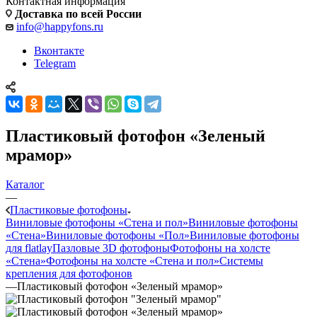
Контактная информация
Доставка по всей России
info@happyfons.ru
Вконтакте
Telegram
Пластиковый фотофон «Зеленый
мрамор»
Каталог
—
Пластиковые фотофоны
Виниловые фотофоны «Стена и пол»
Виниловые фотофоны
«Стена»
Виниловые фотофоны «Пол»
Виниловые фотофоны
для flatlay
Пазловые 3D фотофоны
Фотофоны на холсте
«Стена»
Фотофоны на холсте «Стена и пол»
Системы
крепления для фотофонов
—
Пластиковый фотофон «Зеленый мрамор»