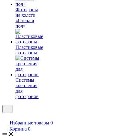
Фотофоны
на холсте
«Стена и
пол»
Пластиковые
фотофоны
Системы
крепления
для
фотофонов
Избранные товары
0
Корзина
0