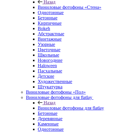
Назад
Виниловые фотофоны «Стена»
Однотонные
Бетонные
Кирпичные
Bokeh
Абстрактные
Винтажные
Узорные
Цветочные
Школьные
Новогодние
Haloween
Пасхальные
Детские
Художественные
Штукатурка
Виниловые фотофоны «Пол»
Виниловые фотофоны для flatlay
Назад
Виниловые фотофоны для flatlay
Бетонные
Деревянные
Каменные
Однотонные