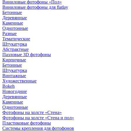
Виниловые фотофоны «Пол»
Виниловые фотофоны для flatlay
Бетонные
Деревянные
Каменные
Однотонные
Разные
Тематические
Штукатурка
Абстрактные
Пазловые 3D фотофоны
Кирпичные
Бетонные
Штукатурка
Винтажные
Художественные
Bokeh
Новогодние
Деревянные
Каменные
Однотонные
Фотофоны на холсте «Стена»
Фотофоны на холсте «Стена и пол»
Пластиковые фотофоны
Системы крепления для фотофонов