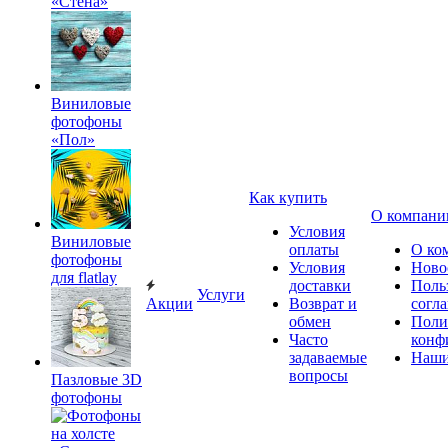
«Стена»
Виниловые
фотофоны
«Пол»
Как купить
О компани
Условия
Виниловые
оплаты
О ко
фотофоны
Условия
Ново
для flatlay
доставки
Поль
Услуги
Акции
Возврат и
согл
обмен
Поли
Часто
конф
задаваемые
Наши
вопросы
Пазловые 3D
фотофоны