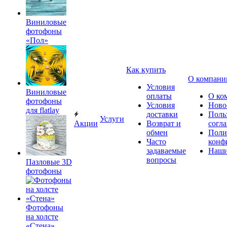
Виниловые
фотофоны
«Пол»
Как купить
О компани
Условия
Виниловые
оплаты
О ко
фотофоны
Условия
Ново
для flatlay
доставки
Поль
Услуги
Акции
Возврат и
согл
обмен
Поли
Часто
конф
задаваемые
Наши
вопросы
Пазловые 3D
фотофоны
Фотофоны
на холсте
«Стена»