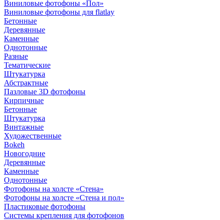
Виниловые фотофоны «Пол»
Виниловые фотофоны для flatlay
Бетонные
Деревянные
Каменные
Однотонные
Разные
Тематические
Штукатурка
Абстрактные
Пазловые 3D фотофоны
Кирпичные
Бетонные
Штукатурка
Винтажные
Художественные
Bokeh
Новогодние
Деревянные
Каменные
Однотонные
Фотофоны на холсте «Стена»
Фотофоны на холсте «Стена и пол»
Пластиковые фотофоны
Системы крепления для фотофонов