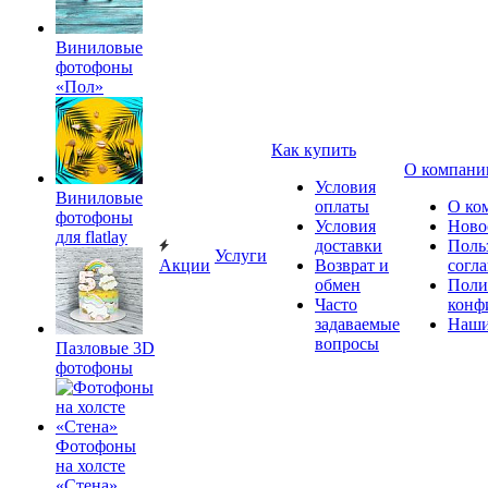
Виниловые
фотофоны
«Пол»
Как купить
О компани
Условия
Виниловые
оплаты
О ко
фотофоны
Условия
Ново
для flatlay
доставки
Поль
Услуги
Акции
Возврат и
согл
обмен
Поли
Часто
конф
задаваемые
Наши
вопросы
Пазловые 3D
фотофоны
Фотофоны
на холсте
«Стена»