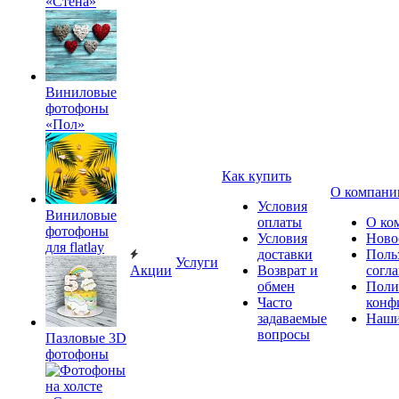
«Стена»
Виниловые
фотофоны
«Пол»
Как купить
О компани
Условия
Виниловые
оплаты
О ко
фотофоны
Условия
Ново
для flatlay
доставки
Поль
Услуги
Акции
Возврат и
согл
обмен
Поли
Часто
конф
задаваемые
Наши
вопросы
Пазловые 3D
фотофоны