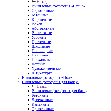
Назад
Виниловые фотофоны «Стена»
Однотонные
Бетонные
Кирпичные
Bokeh
Абстрактные
Винтажные
Узорные
Цветочные
Школьные
Новогодние
Haloween
Пасхальные
Детские
Художественные
Штукатурка
Виниловые фотофоны «Пол»
Виниловые фотофоны для flatlay
Назад
Виниловые фотофоны для flatlay
Бетонные
Деревянные
Каменные
Однотонные