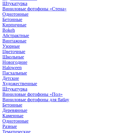
Штукатурка
Виниловые фотофоны «Стена»
Однотонные
Бетонные
Кирпичные
Bokeh
Абстрактные
Винтажные
Узорные
Цветочные
Школьные
Новогодние
Haloween
Пасхальные
Детские
Художественные
Штукатурка
Виниловые фотофоны «Пол»
Виниловые фотофоны для flatlay
Бетонные
Деревянные
Каменные
Однотонные
Разные
Тематические