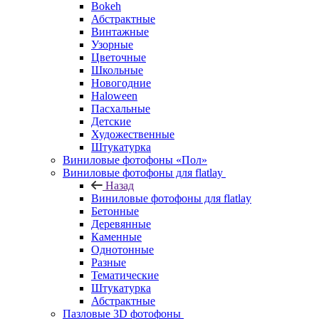
Bokeh
Абстрактные
Винтажные
Узорные
Цветочные
Школьные
Новогодние
Haloween
Пасхальные
Детские
Художественные
Штукатурка
Виниловые фотофоны «Пол»
Виниловые фотофоны для flatlay
Назад
Виниловые фотофоны для flatlay
Бетонные
Деревянные
Каменные
Однотонные
Разные
Тематические
Штукатурка
Абстрактные
Пазловые 3D фотофоны