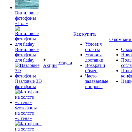
Виниловые
фотофоны
«Пол»
Как купить
О компани
Условия
Виниловые
оплаты
О ко
фотофоны
Условия
Ново
для flatlay
доставки
Поль
Услуги
Акции
Возврат и
согл
обмен
Поли
Часто
конф
Пазловые 3D
задаваемые
Наши
фотофоны
вопросы
Фотофоны
на холсте
«Стена»