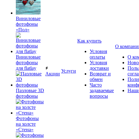
Виниловые
фотофоны
«Пол»
Как купить
О компани
Условия
Виниловые
оплаты
О ко
фотофоны
Условия
Ново
для flatlay
доставки
Поль
Услуги
Акции
Возврат и
согл
обмен
Поли
Часто
конф
Пазловые 3D
задаваемые
Наши
фотофоны
вопросы
Фотофоны
на холсте
«Стена»