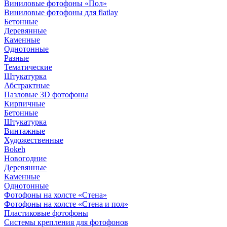
Виниловые фотофоны «Пол»
Виниловые фотофоны для flatlay
Бетонные
Деревянные
Каменные
Однотонные
Разные
Тематические
Штукатурка
Абстрактные
Пазловые 3D фотофоны
Кирпичные
Бетонные
Штукатурка
Винтажные
Художественные
Bokeh
Новогодние
Деревянные
Каменные
Однотонные
Фотофоны на холсте «Стена»
Фотофоны на холсте «Стена и пол»
Пластиковые фотофоны
Системы крепления для фотофонов