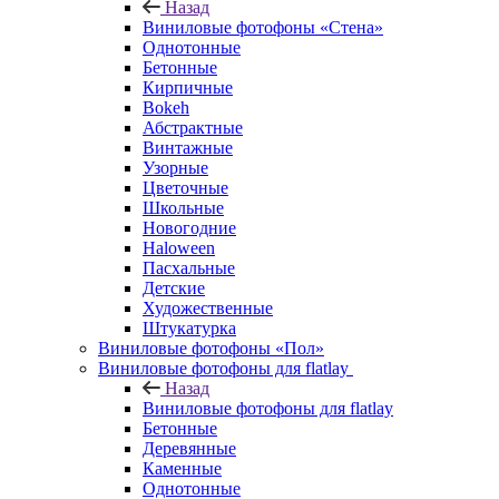
Назад
Виниловые фотофоны «Стена»
Однотонные
Бетонные
Кирпичные
Bokeh
Абстрактные
Винтажные
Узорные
Цветочные
Школьные
Новогодние
Haloween
Пасхальные
Детские
Художественные
Штукатурка
Виниловые фотофоны «Пол»
Виниловые фотофоны для flatlay
Назад
Виниловые фотофоны для flatlay
Бетонные
Деревянные
Каменные
Однотонные