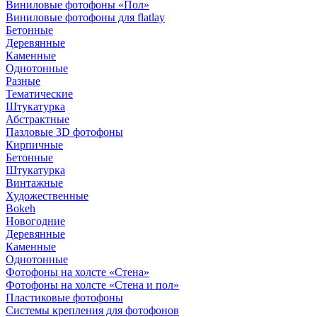
Виниловые фотофоны «Пол»
Виниловые фотофоны для flatlay
Бетонные
Деревянные
Каменные
Однотонные
Разные
Тематические
Штукатурка
Абстрактные
Пазловые 3D фотофоны
Кирпичные
Бетонные
Штукатурка
Винтажные
Художественные
Bokeh
Новогодние
Деревянные
Каменные
Однотонные
Фотофоны на холсте «Стена»
Фотофоны на холсте «Стена и пол»
Пластиковые фотофоны
Системы крепления для фотофонов