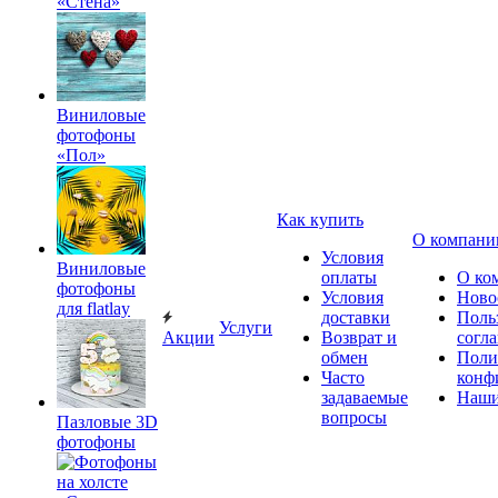
«Стена»
Виниловые
фотофоны
«Пол»
Как купить
О компани
Условия
Виниловые
оплаты
О ко
фотофоны
Условия
Ново
для flatlay
доставки
Поль
Услуги
Акции
Возврат и
согл
обмен
Поли
Часто
конф
задаваемые
Наши
вопросы
Пазловые 3D
фотофоны