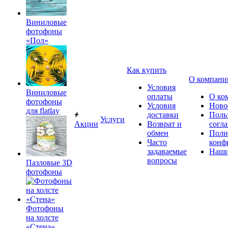
Виниловые
фотофоны
«Пол»
Как купить
О компани
Условия
Виниловые
оплаты
О ко
фотофоны
Условия
Ново
для flatlay
доставки
Поль
Услуги
Акции
Возврат и
согл
обмен
Поли
Часто
конф
задаваемые
Наши
вопросы
Пазловые 3D
фотофоны
Фотофоны
на холсте
«Стена»