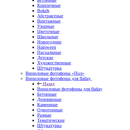
Бетонные
Кирпичные
Bokeh
Абстрактные
Винтажные
Узорные
Цветочные
Школьные
Новогодние
Haloween
Пасхальные
Детские
Художественные
Штукатурка
Виниловые фотофоны «Пол»
Виниловые фотофоны для flatlay
Назад
Виниловые фотофоны для flatlay
Бетонные
Деревянные
Каменные
Однотонные
Разные
Тематические
Штукатурка