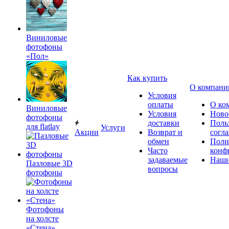
Виниловые
фотофоны
«Пол»
Как купить
О компани
Условия
оплаты
О ко
Виниловые
Условия
Ново
фотофоны
доставки
Поль
для flatlay
Услуги
Акции
Возврат и
согл
обмен
Поли
Часто
конф
задаваемые
Наши
Пазловые 3D
вопросы
фотофоны
Фотофоны
на холсте
«Стена»