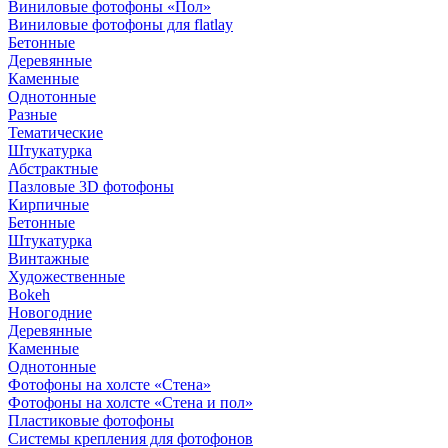
Виниловые фотофоны «Пол»
Виниловые фотофоны для flatlay
Бетонные
Деревянные
Каменные
Однотонные
Разные
Тематические
Штукатурка
Абстрактные
Пазловые 3D фотофоны
Кирпичные
Бетонные
Штукатурка
Винтажные
Художественные
Bokeh
Новогодние
Деревянные
Каменные
Однотонные
Фотофоны на холсте «Стена»
Фотофоны на холсте «Стена и пол»
Пластиковые фотофоны
Системы крепления для фотофонов