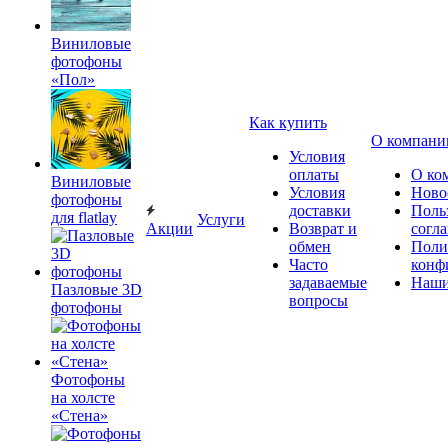
Виниловые
фотофоны
«Пол»
Как купить
О компани
Условия
оплаты
О ко
Виниловые
Условия
Ново
фотофоны
доставки
Поль
для flatlay
Услуги
Акции
Возврат и
согл
обмен
Поли
Часто
конф
задаваемые
Наши
Пазловые 3D
вопросы
фотофоны
Фотофоны
на холсте
«Стена»