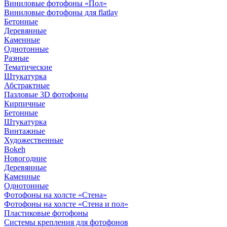
Виниловые фотофоны «Пол»
Виниловые фотофоны для flatlay
Бетонные
Деревянные
Каменные
Однотонные
Разные
Тематические
Штукатурка
Абстрактные
Пазловые 3D фотофоны
Кирпичные
Бетонные
Штукатурка
Винтажные
Художественные
Bokeh
Новогодние
Деревянные
Каменные
Однотонные
Фотофоны на холсте «Стена»
Фотофоны на холсте «Стена и пол»
Пластиковые фотофоны
Системы крепления для фотофонов