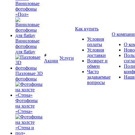
Виниловые
фотофоны
«Пол»
Как купить
О компани
Условия
Виниловые
оплаты
О ко
фотофоны
Условия
Ново
для flatlay
доставки
Поль
Услуги
Акции
Возврат и
согл
обмен
Поли
Часто
конф
Пазловые 3D
задаваемые
Наши
фотофоны
вопросы
Фотофоны
на холсте
«Стена»