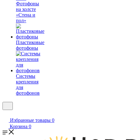
Фотофоны
на холсте
«Стена и
пол»
Пластиковые
фотофоны
Системы
крепления
для
фотофонов
Избранные товары
0
Корзина
0