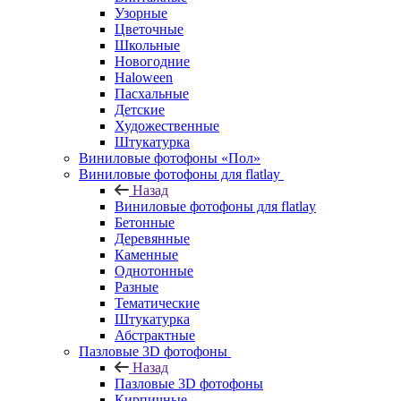
Узорные
Цветочные
Школьные
Новогодние
Haloween
Пасхальные
Детские
Художественные
Штукатурка
Виниловые фотофоны «Пол»
Виниловые фотофоны для flatlay
Назад
Виниловые фотофоны для flatlay
Бетонные
Деревянные
Каменные
Однотонные
Разные
Тематические
Штукатурка
Абстрактные
Пазловые 3D фотофоны
Назад
Пазловые 3D фотофоны
Кирпичные