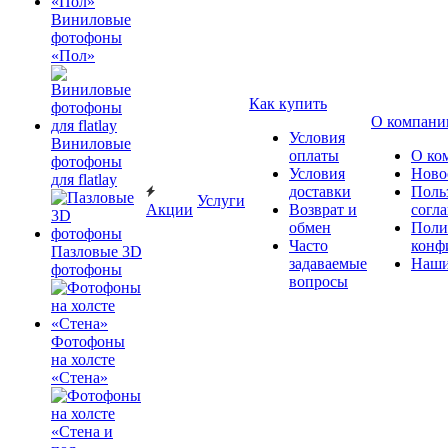
Виниловые
фотофоны
«Пол»
Как купить
О компани
Условия
Виниловые
оплаты
О ко
фотофоны
Условия
Ново
для flatlay
доставки
Поль
Услуги
Акции
Возврат и
согл
обмен
Поли
Часто
конф
Пазловые 3D
задаваемые
Наши
фотофоны
вопросы
Фотофоны
на холсте
«Стена»