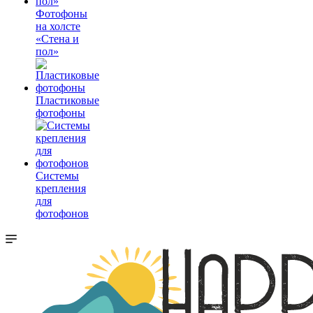
Фотофоны
на холсте
«Стена и
пол»
Пластиковые
фотофоны
Системы
крепления
для
фотофонов