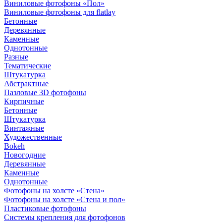
Виниловые фотофоны «Пол»
Виниловые фотофоны для flatlay
Бетонные
Деревянные
Каменные
Однотонные
Разные
Тематические
Штукатурка
Абстрактные
Пазловые 3D фотофоны
Кирпичные
Бетонные
Штукатурка
Винтажные
Художественные
Bokeh
Новогодние
Деревянные
Каменные
Однотонные
Фотофоны на холсте «Стена»
Фотофоны на холсте «Стена и пол»
Пластиковые фотофоны
Системы крепления для фотофонов