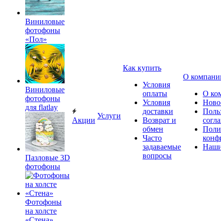
Виниловые
фотофоны
«Пол»
Как купить
О компани
Условия
Виниловые
оплаты
О ко
фотофоны
Условия
Ново
для flatlay
доставки
Поль
Услуги
Акции
Возврат и
согл
обмен
Поли
Часто
конф
задаваемые
Наши
вопросы
Пазловые 3D
фотофоны
Фотофоны
на холсте
«Стена»