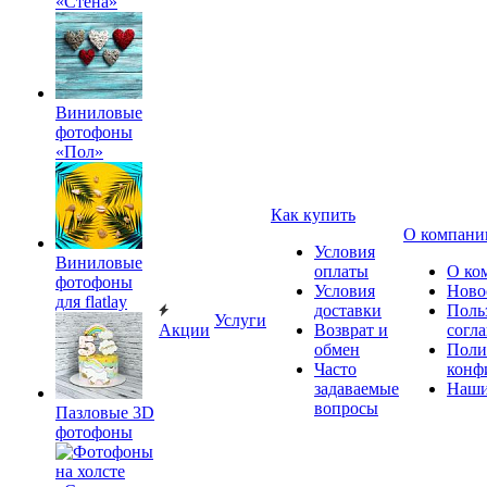
«Стена»
Виниловые
фотофоны
«Пол»
Как купить
О компани
Условия
Виниловые
оплаты
О ко
фотофоны
Условия
Ново
для flatlay
доставки
Поль
Услуги
Акции
Возврат и
согл
обмен
Поли
Часто
конф
задаваемые
Наши
вопросы
Пазловые 3D
фотофоны