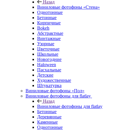
Назад
Виниловые фотофоны «Стена»
Однотонные
Бетонные
Кирпичные
Bokeh
Абстрактные
Винтажные
Узорные
Цветочные
Школьные
Новогодние
Haloween
Пасхальные
Детские
Художественные
Штукатурка
Виниловые фотофоны «Пол»
Виниловые фотофоны для flatlay
Назад
Виниловые фотофоны для flatlay
Бетонные
Деревянные
Каменные
Однотонные