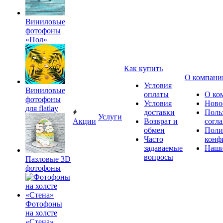
Виниловые
фотофоны
«Пол»
Как купить
О компани
Условия
Виниловые
оплаты
О ко
фотофоны
Условия
Ново
для flatlay
доставки
Поль
Услуги
Акции
Возврат и
согл
обмен
Поли
Часто
конф
задаваемые
Наши
вопросы
Пазловые 3D
фотофоны
Фотофоны
на холсте
«Стена»