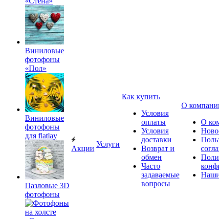
«Стена»
Виниловые
фотофоны
«Пол»
Как купить
О компани
Условия
Виниловые
оплаты
О ко
фотофоны
Условия
Ново
для flatlay
доставки
Поль
Услуги
Акции
Возврат и
согл
обмен
Поли
Часто
конф
задаваемые
Наши
вопросы
Пазловые 3D
фотофоны