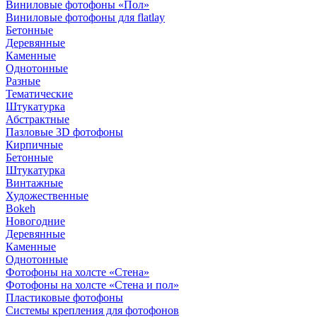
Виниловые фотофоны «Пол»
Виниловые фотофоны для flatlay
Бетонные
Деревянные
Каменные
Однотонные
Разные
Тематические
Штукатурка
Абстрактные
Пазловые 3D фотофоны
Кирпичные
Бетонные
Штукатурка
Винтажные
Художественные
Bokeh
Новогодние
Деревянные
Каменные
Однотонные
Фотофоны на холсте «Стена»
Фотофоны на холсте «Стена и пол»
Пластиковые фотофоны
Системы крепления для фотофонов