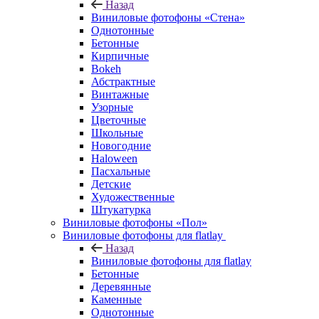
Назад
Виниловые фотофоны «Стена»
Однотонные
Бетонные
Кирпичные
Bokeh
Абстрактные
Винтажные
Узорные
Цветочные
Школьные
Новогодние
Haloween
Пасхальные
Детские
Художественные
Штукатурка
Виниловые фотофоны «Пол»
Виниловые фотофоны для flatlay
Назад
Виниловые фотофоны для flatlay
Бетонные
Деревянные
Каменные
Однотонные