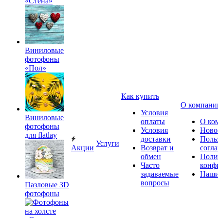
«Стена»
Виниловые
фотофоны
«Пол»
Как купить
О компани
Условия
Виниловые
оплаты
О ко
фотофоны
Условия
Ново
для flatlay
доставки
Поль
Услуги
Акции
Возврат и
согл
обмен
Поли
Часто
конф
задаваемые
Наши
вопросы
Пазловые 3D
фотофоны