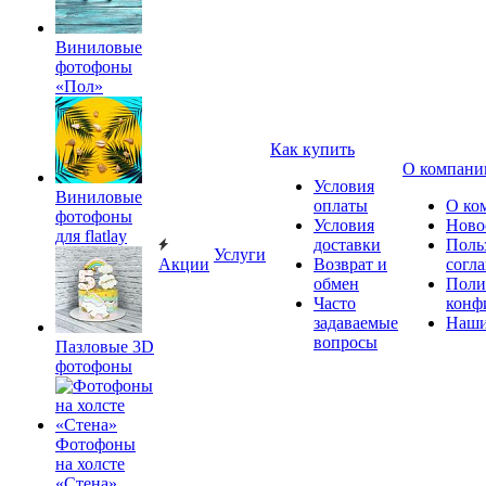
Виниловые
фотофоны
«Пол»
Как купить
О компани
Условия
Виниловые
оплаты
О ко
фотофоны
Условия
Ново
для flatlay
доставки
Поль
Услуги
Акции
Возврат и
согл
обмен
Поли
Часто
конф
задаваемые
Наши
вопросы
Пазловые 3D
фотофоны
Фотофоны
на холсте
«Стена»