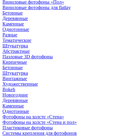
Виниловые фотофоны «Пол»
Виниловые фотофоны для flatlay
Бетонные
Деревянные
Каменные
Однотонные
Разные
Тематические
Штукатурка
Абстрактные
Пазловые 3D фотофоны
Кирпичные
Бетонные
Штукатурка
Винтажные
Художественные
Bokeh
Новогодние
Деревянные
Каменные
Однотонные
Фотофоны на холсте «Стена»
Фотофоны на холсте «Стена и пол»
Пластиковые фотофоны
Системы крепления для фотофонов