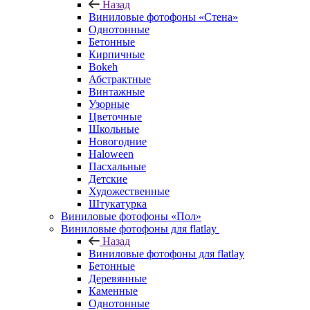
Назад
Виниловые фотофоны «Стена»
Однотонные
Бетонные
Кирпичные
Bokeh
Абстрактные
Винтажные
Узорные
Цветочные
Школьные
Новогодние
Haloween
Пасхальные
Детские
Художественные
Штукатурка
Виниловые фотофоны «Пол»
Виниловые фотофоны для flatlay
Назад
Виниловые фотофоны для flatlay
Бетонные
Деревянные
Каменные
Однотонные