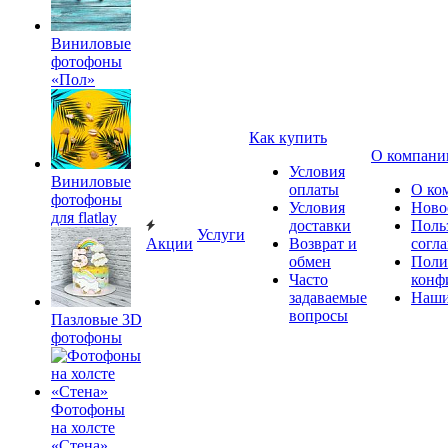
Виниловые
фотофоны
«Пол»
Как купить
О компани
Условия
Виниловые
оплаты
О ко
фотофоны
Условия
Ново
для flatlay
доставки
Поль
Услуги
Акции
Возврат и
согл
обмен
Поли
Часто
конф
задаваемые
Наши
вопросы
Пазловые 3D
фотофоны
Фотофоны
на холсте
«Стена»