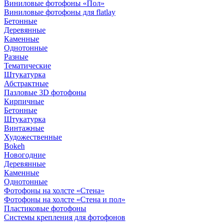
Виниловые фотофоны «Пол»
Виниловые фотофоны для flatlay
Бетонные
Деревянные
Каменные
Однотонные
Разные
Тематические
Штукатурка
Абстрактные
Пазловые 3D фотофоны
Кирпичные
Бетонные
Штукатурка
Винтажные
Художественные
Bokeh
Новогодние
Деревянные
Каменные
Однотонные
Фотофоны на холсте «Стена»
Фотофоны на холсте «Стена и пол»
Пластиковые фотофоны
Системы крепления для фотофонов