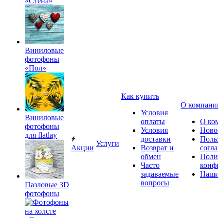
«Стена»
Виниловые
фотофоны
«Пол»
Как купить
О компани
Условия
Виниловые
оплаты
О ко
фотофоны
Условия
Ново
для flatlay
доставки
Поль
Услуги
Акции
Возврат и
согл
обмен
Поли
Часто
конф
задаваемые
Наши
вопросы
Пазловые 3D
фотофоны