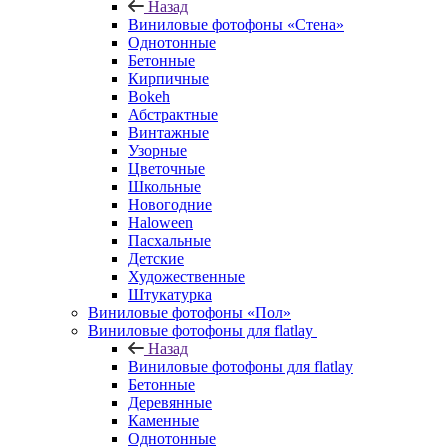
Назад
Виниловые фотофоны «Стена»
Однотонные
Бетонные
Кирпичные
Bokeh
Абстрактные
Винтажные
Узорные
Цветочные
Школьные
Новогодние
Haloween
Пасхальные
Детские
Художественные
Штукатурка
Виниловые фотофоны «Пол»
Виниловые фотофоны для flatlay
Назад
Виниловые фотофоны для flatlay
Бетонные
Деревянные
Каменные
Однотонные