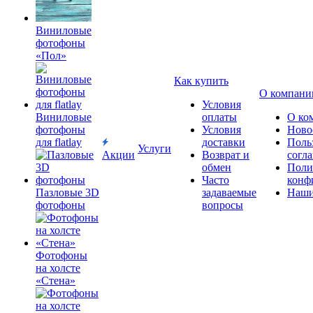
Виниловые
фотофоны
«Пол»
Как купить
О компани
Условия
Виниловые
оплаты
О ко
фотофоны
Условия
Ново
для flatlay
доставки
Поль
Услуги
Акции
Возврат и
согл
обмен
Поли
Часто
конф
Пазловые 3D
задаваемые
Наши
фотофоны
вопросы
Фотофоны
на холсте
«Стена»