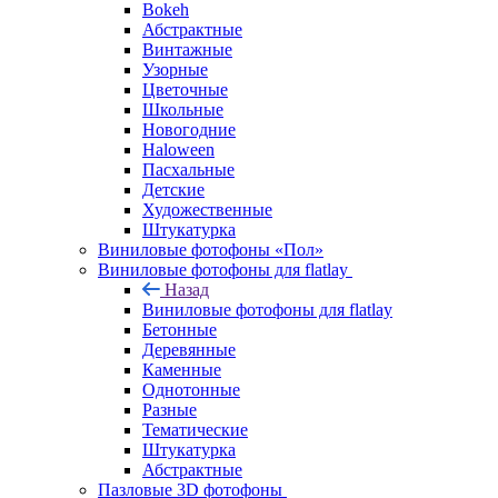
Bokeh
Абстрактные
Винтажные
Узорные
Цветочные
Школьные
Новогодние
Haloween
Пасхальные
Детские
Художественные
Штукатурка
Виниловые фотофоны «Пол»
Виниловые фотофоны для flatlay
Назад
Виниловые фотофоны для flatlay
Бетонные
Деревянные
Каменные
Однотонные
Разные
Тематические
Штукатурка
Абстрактные
Пазловые 3D фотофоны