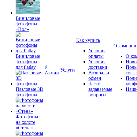
Виниловые
фотофоны
«Пол»
Как купить
О компани
Условия
Виниловые
оплаты
О ко
фотофоны
Условия
Ново
для flatlay
доставки
Поль
Услуги
Акции
Возврат и
согл
обмен
Поли
Часто
конф
Пазловые 3D
задаваемые
Наши
фотофоны
вопросы
Фотофоны
на холсте
«Стена»