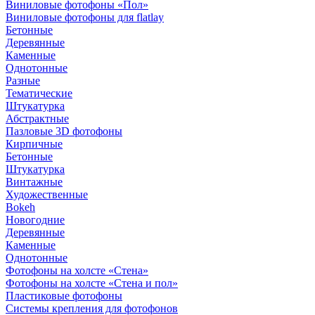
Виниловые фотофоны «Пол»
Виниловые фотофоны для flatlay
Бетонные
Деревянные
Каменные
Однотонные
Разные
Тематические
Штукатурка
Абстрактные
Пазловые 3D фотофоны
Кирпичные
Бетонные
Штукатурка
Винтажные
Художественные
Bokeh
Новогодние
Деревянные
Каменные
Однотонные
Фотофоны на холсте «Стена»
Фотофоны на холсте «Стена и пол»
Пластиковые фотофоны
Системы крепления для фотофонов