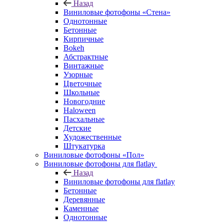
Назад
Виниловые фотофоны «Стена»
Однотонные
Бетонные
Кирпичные
Bokeh
Абстрактные
Винтажные
Узорные
Цветочные
Школьные
Новогодние
Haloween
Пасхальные
Детские
Художественные
Штукатурка
Виниловые фотофоны «Пол»
Виниловые фотофоны для flatlay
Назад
Виниловые фотофоны для flatlay
Бетонные
Деревянные
Каменные
Однотонные