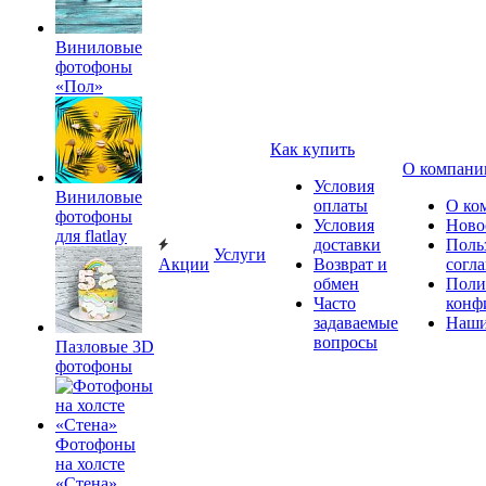
Виниловые
фотофоны
«Пол»
Как купить
О компани
Условия
Виниловые
оплаты
О ко
фотофоны
Условия
Ново
для flatlay
доставки
Поль
Услуги
Акции
Возврат и
согл
обмен
Поли
Часто
конф
задаваемые
Наши
вопросы
Пазловые 3D
фотофоны
Фотофоны
на холсте
«Стена»