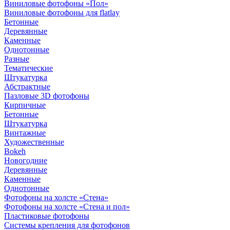
Виниловые фотофоны «Пол»
Виниловые фотофоны для flatlay
Бетонные
Деревянные
Каменные
Однотонные
Разные
Тематические
Штукатурка
Абстрактные
Пазловые 3D фотофоны
Кирпичные
Бетонные
Штукатурка
Винтажные
Художественные
Bokeh
Новогодние
Деревянные
Каменные
Однотонные
Фотофоны на холсте «Стена»
Фотофоны на холсте «Стена и пол»
Пластиковые фотофоны
Системы крепления для фотофонов