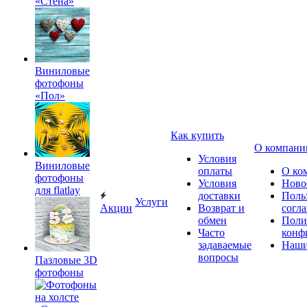
«Стена»
Виниловые
фотофоны
«Пол»
Как купить
О компани
Условия
Виниловые
оплаты
О ко
фотофоны
Условия
Ново
для flatlay
доставки
Поль
Услуги
Акции
Возврат и
согл
обмен
Поли
Часто
конф
задаваемые
Наши
вопросы
Пазловые 3D
фотофоны