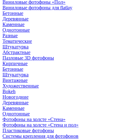
Виниловые фотофоны «Пол»
Виниловые фотофоны для flatlay
Бетонные
Деревянные
Каменные
Однотонные
Разные
Тематические
Штукатурка
Абстрактные
Пазловые 3D фотофоны
Кирпичные
Бетонные
Штукатурка
Винтажные
Художественные
Bokeh
Новогодние
Деревянные
Каменные
Однотонные
Фотофоны на холсте «Стена»
Фотофоны на холсте «Стена и пол»
Пластиковые фотофоны
Системы крепления для фотофонов