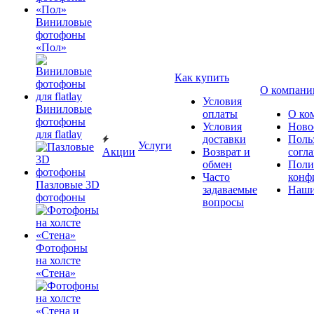
Виниловые
фотофоны
«Пол»
Как купить
О компани
Условия
Виниловые
оплаты
О ко
фотофоны
Условия
Ново
для flatlay
доставки
Поль
Услуги
Акции
Возврат и
согл
обмен
Поли
Часто
конф
Пазловые 3D
задаваемые
Наши
фотофоны
вопросы
Фотофоны
на холсте
«Стена»