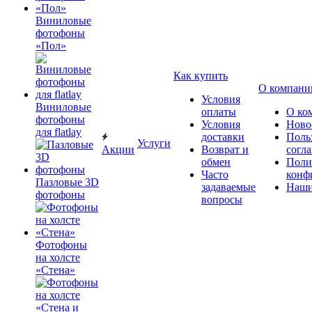
Виниловые
фотофоны
«Пол»
Как купить
О компани
Условия
Виниловые
оплаты
О ко
фотофоны
Условия
Ново
для flatlay
доставки
Поль
Услуги
Акции
Возврат и
согл
обмен
Поли
Часто
конф
Пазловые 3D
задаваемые
Наши
фотофоны
вопросы
Фотофоны
на холсте
«Стена»