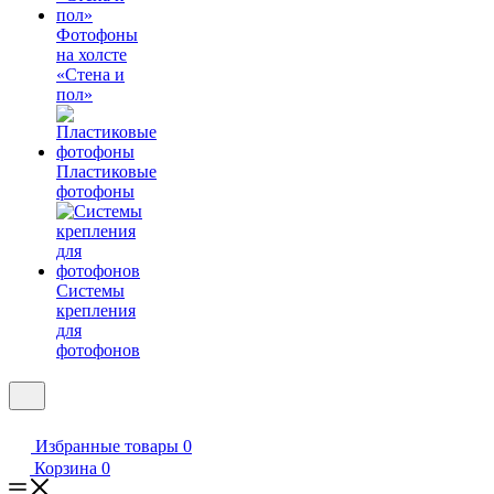
Фотофоны
на холсте
«Стена и
пол»
Пластиковые
фотофоны
Системы
крепления
для
фотофонов
Избранные товары
0
Корзина
0