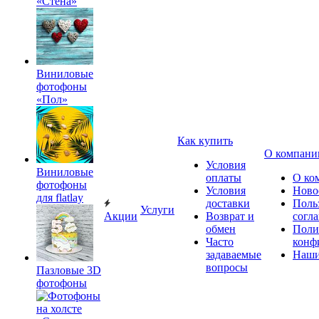
«Стена»
Виниловые
фотофоны
«Пол»
Как купить
О компани
Условия
Виниловые
оплаты
О ко
фотофоны
Условия
Ново
для flatlay
доставки
Поль
Услуги
Акции
Возврат и
согл
обмен
Поли
Часто
конф
задаваемые
Наши
вопросы
Пазловые 3D
фотофоны