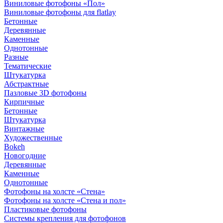
Виниловые фотофоны «Пол»
Виниловые фотофоны для flatlay
Бетонные
Деревянные
Каменные
Однотонные
Разные
Тематические
Штукатурка
Абстрактные
Пазловые 3D фотофоны
Кирпичные
Бетонные
Штукатурка
Винтажные
Художественные
Bokeh
Новогодние
Деревянные
Каменные
Однотонные
Фотофоны на холсте «Стена»
Фотофоны на холсте «Стена и пол»
Пластиковые фотофоны
Системы крепления для фотофонов