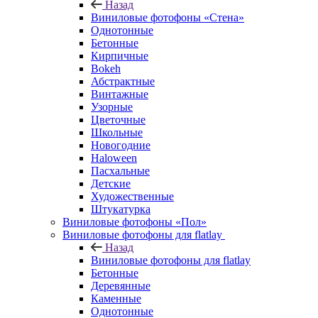
Назад
Виниловые фотофоны «Стена»
Однотонные
Бетонные
Кирпичные
Bokeh
Абстрактные
Винтажные
Узорные
Цветочные
Школьные
Новогодние
Haloween
Пасхальные
Детские
Художественные
Штукатурка
Виниловые фотофоны «Пол»
Виниловые фотофоны для flatlay
Назад
Виниловые фотофоны для flatlay
Бетонные
Деревянные
Каменные
Однотонные