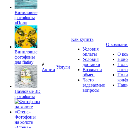
Виниловые
фотофоны
«Пол»
Как купить
О компани
Условия
Виниловые
оплаты
О ко
фотофоны
Условия
Ново
для flatlay
доставки
Поль
Услуги
Акции
Возврат и
согл
обмен
Поли
Часто
конф
задаваемые
Наши
вопросы
Пазловые 3D
фотофоны
Фотофоны
на холсте
«Стена»