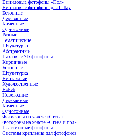
Виниловые фотофоны «Пол»
Виниловые фотофоны для flatlay
Бетонные
Деревянные
Каменные
Однотонные
Разные
Тематические
Штукатурка
Абстрактные
Пазловые 3D фотофоны
Кирпичные
Бетонные
Штукатурка
Винтажные
Художественные
Bokeh
Новогодние
Деревянные
Каменные
Однотонные
Фотофоны на холсте «Стена»
Фотофоны на холсте «Стена и пол»
Пластиковые фотофоны
Системы крепления для фотофонов