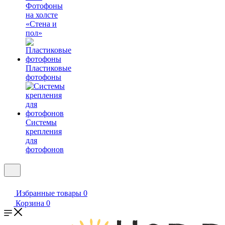
Фотофоны
на холсте
«Стена и
пол»
Пластиковые
фотофоны
Системы
крепления
для
фотофонов
Избранные товары
0
Корзина
0