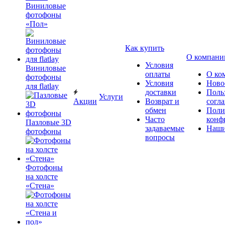
Виниловые
фотофоны
«Пол»
Как купить
О компани
Условия
Виниловые
оплаты
О ко
фотофоны
Условия
Ново
для flatlay
доставки
Поль
Услуги
Акции
Возврат и
согл
обмен
Поли
Часто
конф
Пазловые 3D
задаваемые
Наши
фотофоны
вопросы
Фотофоны
на холсте
«Стена»