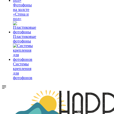
Фотофоны
на холсте
«Стена и
пол»
Пластиковые
фотофоны
Системы
крепления
для
фотофонов