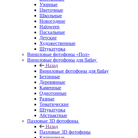
Узорные
Цветочные
Школьные
Новогодние
Haloween
Пасхальные
Детские
Художественные
Штукатурка
Виниловые фотофоны «Пол»
Виниловые фотофоны для flatlay
Назад
Виниловые фотофоны для flatlay
Бетонные
Деревянные
Каменные
Однотонные
Разные
Тематические
Штукатурка
Абстрактные
Пазловые 3D фотофоны
Назад
Пазловые 3D фотофоны
Кирпичные