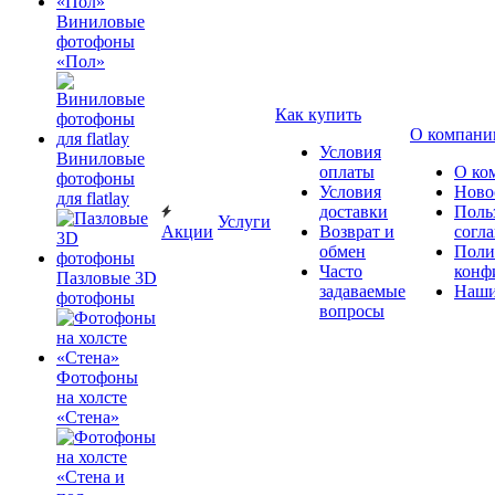
Виниловые
фотофоны
«Пол»
Как купить
О компани
Условия
Виниловые
оплаты
О ко
фотофоны
Условия
Ново
для flatlay
доставки
Поль
Услуги
Акции
Возврат и
согл
обмен
Поли
Часто
конф
Пазловые 3D
задаваемые
Наши
фотофоны
вопросы
Фотофоны
на холсте
«Стена»