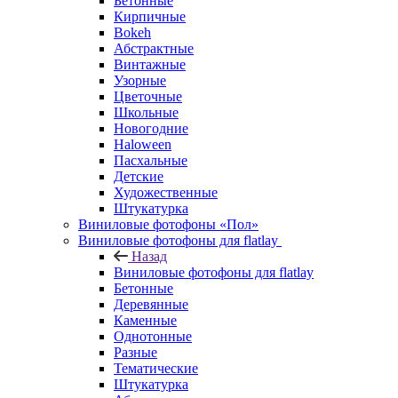
Бетонные
Кирпичные
Bokeh
Абстрактные
Винтажные
Узорные
Цветочные
Школьные
Новогодние
Haloween
Пасхальные
Детские
Художественные
Штукатурка
Виниловые фотофоны «Пол»
Виниловые фотофоны для flatlay
Назад
Виниловые фотофоны для flatlay
Бетонные
Деревянные
Каменные
Однотонные
Разные
Тематические
Штукатурка