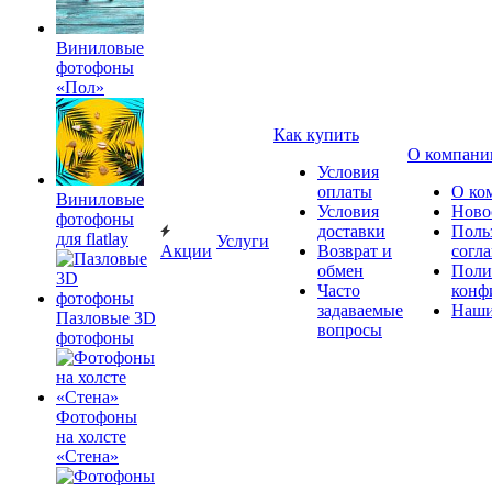
Виниловые
фотофоны
«Пол»
Как купить
О компани
Условия
оплаты
О ко
Виниловые
Условия
Ново
фотофоны
доставки
Поль
для flatlay
Услуги
Акции
Возврат и
согл
обмен
Поли
Часто
конф
задаваемые
Наши
Пазловые 3D
вопросы
фотофоны
Фотофоны
на холсте
«Стена»