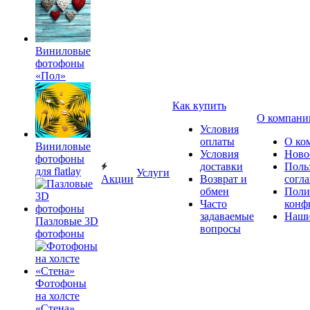
Виниловые
фотофоны
«Пол»
Как купить
О компани
Условия
оплаты
О ко
Виниловые
Условия
Ново
фотофоны
доставки
Поль
для flatlay
Услуги
Акции
Возврат и
согл
обмен
Поли
Часто
конф
задаваемые
Наши
Пазловые 3D
вопросы
фотофоны
Фотофоны
на холсте
«Стена»