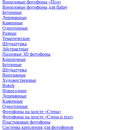
Виниловые фотофоны «Пол»
Виниловые фотофоны для flatlay
Бетонные
Деревянные
Каменные
Однотонные
Разные
Тематические
Штукатурка
Абстрактные
Пазловые 3D фотофоны
Кирпичные
Бетонные
Штукатурка
Винтажные
Художественные
Bokeh
Новогодние
Деревянные
Каменные
Однотонные
Фотофоны на холсте «Стена»
Фотофоны на холсте «Стена и пол»
Пластиковые фотофоны
Системы крепления для фотофонов