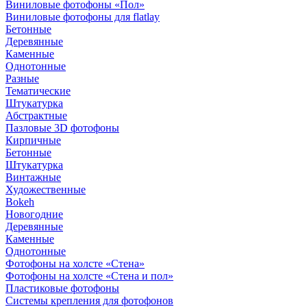
Виниловые фотофоны «Пол»
Виниловые фотофоны для flatlay
Бетонные
Деревянные
Каменные
Однотонные
Разные
Тематические
Штукатурка
Абстрактные
Пазловые 3D фотофоны
Кирпичные
Бетонные
Штукатурка
Винтажные
Художественные
Bokeh
Новогодние
Деревянные
Каменные
Однотонные
Фотофоны на холсте «Стена»
Фотофоны на холсте «Стена и пол»
Пластиковые фотофоны
Системы крепления для фотофонов