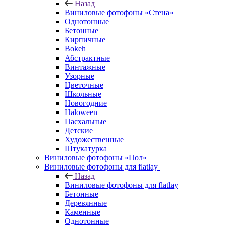
Назад
Виниловые фотофоны «Стена»
Однотонные
Бетонные
Кирпичные
Bokeh
Абстрактные
Винтажные
Узорные
Цветочные
Школьные
Новогодние
Haloween
Пасхальные
Детские
Художественные
Штукатурка
Виниловые фотофоны «Пол»
Виниловые фотофоны для flatlay
Назад
Виниловые фотофоны для flatlay
Бетонные
Деревянные
Каменные
Однотонные