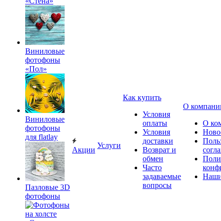
«Стена»
Виниловые
фотофоны
«Пол»
Как купить
О компани
Условия
Виниловые
оплаты
О ко
фотофоны
Условия
Ново
для flatlay
доставки
Поль
Услуги
Акции
Возврат и
согл
обмен
Поли
Часто
конф
задаваемые
Наши
вопросы
Пазловые 3D
фотофоны