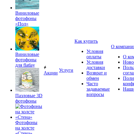
Виниловые
фотофоны
«Пол»
Как купить
О компани
Условия
Виниловые
оплаты
О ко
фотофоны
Условия
Ново
для flatlay
доставки
Поль
Услуги
Акции
Возврат и
согл
обмен
Поли
Часто
конф
задаваемые
Наши
вопросы
Пазловые 3D
фотофоны
Фотофоны
на холсте
«Стена»