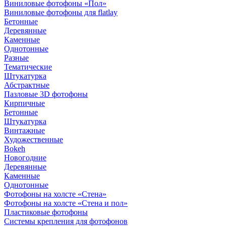
Виниловые фотофоны «Пол»
Виниловые фотофоны для flatlay
Бетонные
Деревянные
Каменные
Однотонные
Разные
Тематические
Штукатурка
Абстрактные
Пазловые 3D фотофоны
Кирпичные
Бетонные
Штукатурка
Винтажные
Художественные
Bokeh
Новогодние
Деревянные
Каменные
Однотонные
Фотофоны на холсте «Стена»
Фотофоны на холсте «Стена и пол»
Пластиковые фотофоны
Системы крепления для фотофонов