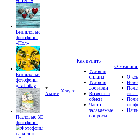
«Стена»
Виниловые
фотофоны
«Пол»
Как купить
О компани
Условия
Виниловые
оплаты
О ко
фотофоны
Условия
Ново
для flatlay
доставки
Поль
Услуги
Акции
Возврат и
согл
обмен
Поли
Часто
конф
задаваемые
Наши
вопросы
Пазловые 3D
фотофоны