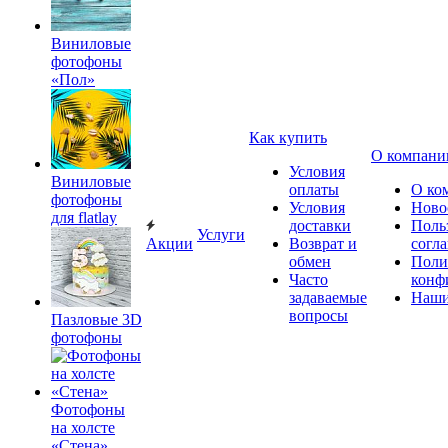
Виниловые
фотофоны
«Пол»
Как купить
О компани
Условия
Виниловые
оплаты
О ко
фотофоны
Условия
Ново
для flatlay
доставки
Поль
Услуги
Акции
Возврат и
согл
обмен
Поли
Часто
конф
задаваемые
Наши
вопросы
Пазловые 3D
фотофоны
Фотофоны
на холсте
«Стена»