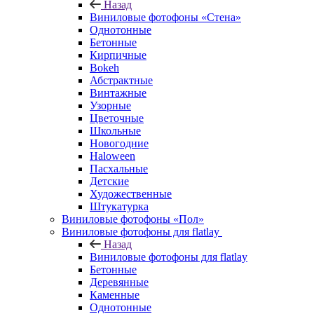
Назад
Виниловые фотофоны «Стена»
Однотонные
Бетонные
Кирпичные
Bokeh
Абстрактные
Винтажные
Узорные
Цветочные
Школьные
Новогодние
Haloween
Пасхальные
Детские
Художественные
Штукатурка
Виниловые фотофоны «Пол»
Виниловые фотофоны для flatlay
Назад
Виниловые фотофоны для flatlay
Бетонные
Деревянные
Каменные
Однотонные