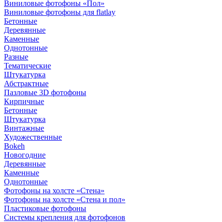
Виниловые фотофоны «Пол»
Виниловые фотофоны для flatlay
Бетонные
Деревянные
Каменные
Однотонные
Разные
Тематические
Штукатурка
Абстрактные
Пазловые 3D фотофоны
Кирпичные
Бетонные
Штукатурка
Винтажные
Художественные
Bokeh
Новогодние
Деревянные
Каменные
Однотонные
Фотофоны на холсте «Стена»
Фотофоны на холсте «Стена и пол»
Пластиковые фотофоны
Системы крепления для фотофонов